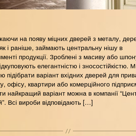
аючи на появу міцних дверей з металу, дере
 як і раніше, займають центральну нішу в
менті продукції. Зроблені з масиву або шпон
ідкуповують елегантністю і зносостійкістю. 
тю підібрати варіант вхідних дверей для при
у, офісу, квартири або комерційного підприє
ти найкращий варіант можна в компанії “Цен
”. Всі вироби відповідають […]