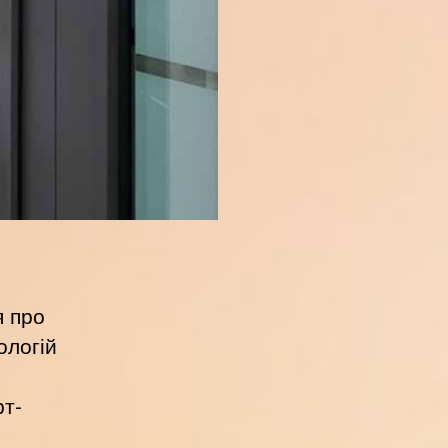
я про
ологій
рт-