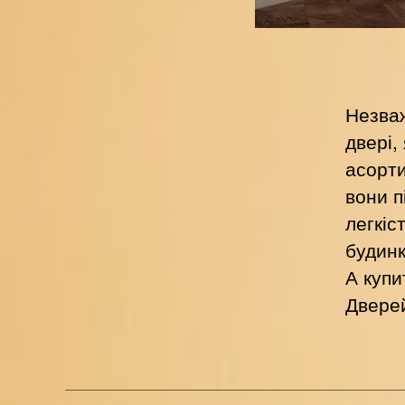
Незваж
двері,
асорти
вони п
легкіс
будинк
А купи
Дверей