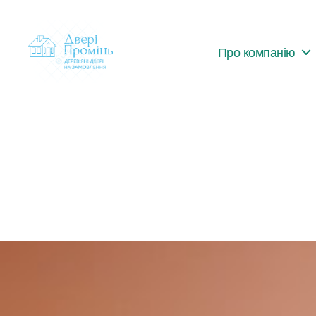
Про компанію
dveri-
promin.com.ua