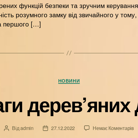
ених функцій безпеки та зручним керування
ність розумного замку від звичайного у тому
а першого […]
Категорії
НОВИНИ
ги дерев’яних
д
Від
admin
27.12.2022
Немає Коментарів
Автор
Дата
П
запису
запису