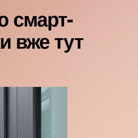
ю смарт-
и вже тут
о
хідні
вері
истемою
март-
мків:
айбутнє
езпеки
же