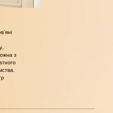
в’яні
у,
Можна з
ватного
мства.
тр