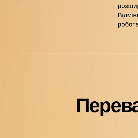
розшир
Відмін
робот
Перева