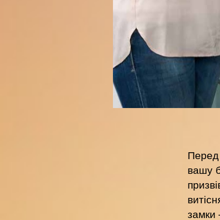
Перед 
вашу б
призві
витісн
замки 