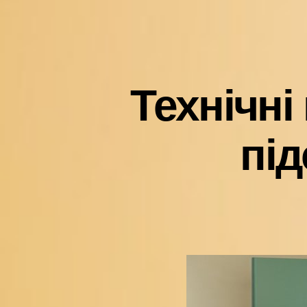
Технічні
пі