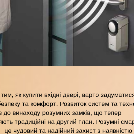
тим, як купити вхідні двері, варто задуматис
езпеку та комфорт. Розвиток систем та техн
в до винаходу розумних замків, що тепер
яють традиційні на другий план. Розумні сма
– це чудовий та надійний захист з наявністю